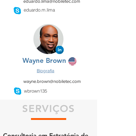
eduardo.lima@nobiletec.com
eduardo.m.lima
Wayne Brown
Biografia
wayne.brown@nobiletec.com
wbrown135
SERVIÇOS
Consultoria em Estratégia de